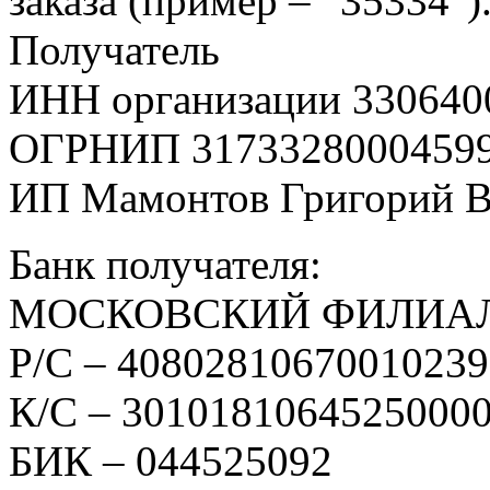
заказа (пример – “35334″)
Получатель
ИНН организации 330640
ОГРНИП 3173328000459
ИП Мамонтов Григорий 
Банк получателя:
МОСКОВСКИЙ ФИЛИАЛ
Р/С – 4080281067001023
К/С – 3010181064525000
БИК – 044525092