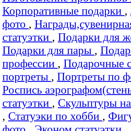
Корпоративные подарки
,
фото
,
Награды,сувенирна
статуэтки
,
Подарки для 
Подарки для пары
,
Подар
профеcсии
,
Подарочные 
портреты
,
Портреты по 
Роспись аэрографом(сте
статуэтки
,
Скульптуры на
,
Статуэки по хобби
,
Фигу
фото
,
Эконом статуэтки
,