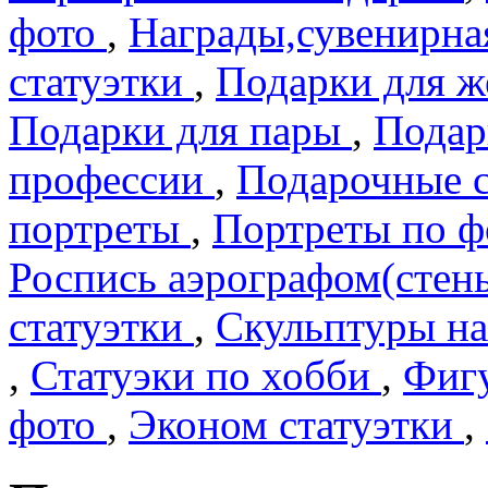
фото
,
Награды,сувенирна
статуэтки
,
Подарки для 
Подарки для пары
,
Подар
профеcсии
,
Подарочные 
портреты
,
Портреты по 
Роспись аэрографом(сте
статуэтки
,
Скульптуры на
,
Статуэки по хобби
,
Фигу
фото
,
Эконом статуэтки
,