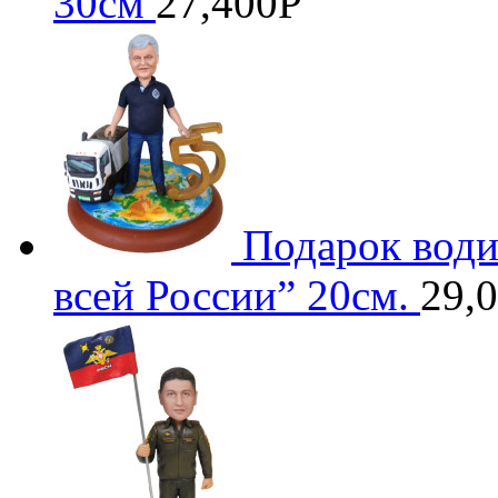
30см
27,400
Р
Подарок вод
всей России” 20см.
29,