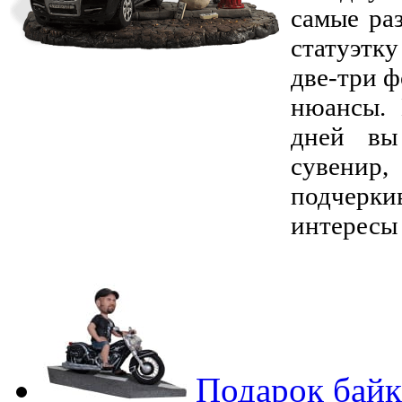
самые ра
статуэтк
две-три 
нюансы. 
дней вы
сувенир,
подчерк
интересы 
Подарок байк