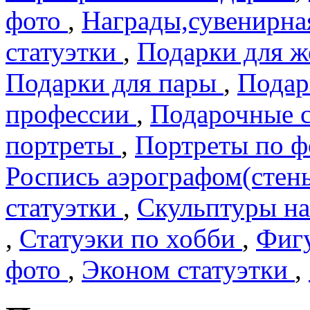
фото
,
Награды,сувенирна
статуэтки
,
Подарки для 
Подарки для пары
,
Подар
профеcсии
,
Подарочные 
портреты
,
Портреты по 
Роспись аэрографом(сте
статуэтки
,
Скульптуры на
,
Статуэки по хобби
,
Фигу
фото
,
Эконом статуэтки
,