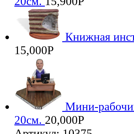
20см.
15,900
Р
Книжная инс
15,000
Р
Мини-рабочий
20см.
20,000
Р
Артикул: 10375