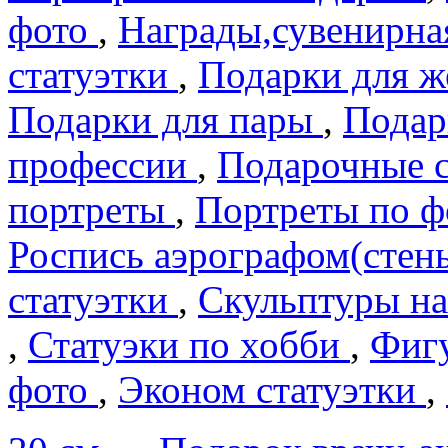
фото
,
Награды,сувенирна
статуэтки
,
Подарки для 
Подарки для пары
,
Подар
профеcсии
,
Подарочные 
портреты
,
Портреты по 
Роспись аэрографом(сте
статуэтки
,
Скульптуры на
,
Статуэки по хобби
,
Фигу
фото
,
Эконом статуэтки
,