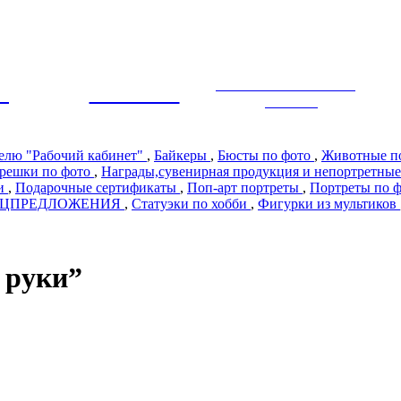
ЭКСКЛЮЗИВНЫЙ
Ы
ПРЕМИУМ
ДИЗАЙН
телю "Рабочий кабинет"
,
Байкеры
,
Бюсты по фото
,
Животные п
решки по фото
,
Награды,сувенирная продукция и непортретные
ии
,
Подарочные сертификаты
,
Поп-арт портреты
,
Портреты по 
ЕЦПРЕДЛОЖЕНИЯ
,
Статуэки по хобби
,
Фигурки из мультиков
 руки”