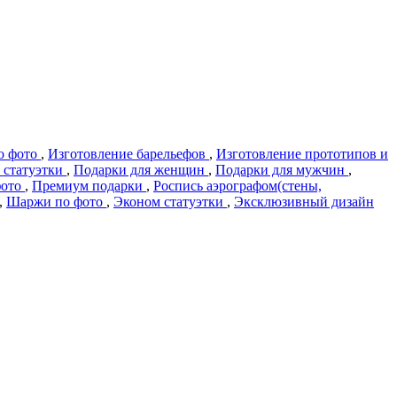
о фото
,
Изготовление барельефов
,
Изготовление прототипов и
 статуэтки
,
Подарки для женщин
,
Подарки для мужчин
,
фото
,
Премиум подарки
,
Роспись аэрографом(стены,
,
Шаржи по фото
,
Эконом статуэтки
,
Эксклюзивный дизайн