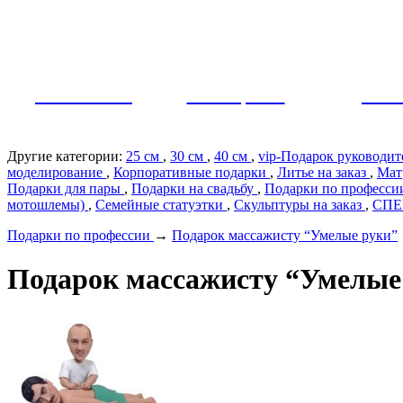
Как заказать?
Оплата и доставка
Контакты
МУЖЧИНЫ
ЖЕНЩИНЫ
ПАР
Другие категории:
25 см
,
30 см
,
40 см
,
vip-Подарок руководи
моделирование
,
Корпоративные подарки
,
Литье на заказ
,
Мат
Подарки для пары
,
Подарки на свадьбу
,
Подарки по профеcс
мотошлемы)
,
Семейные статуэтки
,
Скульптуры на заказ
,
СП
Подарки по профеcсии
→
Подарок массажисту “Умелые руки”
Подарок массажисту “Умелые