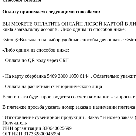
Оплату принимаем следующими способами:
ВЫ МОЖЕТЕ ОПЛАТИТЬ ОНЛАЙН ЛЮБОЙ КАРТОЙ В ЛИЧНОМ КАБ
kukla-sharzh.ru/my-account/ . Либо одним из способов ниже:
<strong>Высылаю на выбор удобные способы для оплаты: </str
-Либо одним из способов ниже:
- Оплата по QR-коду через СБП
- На карту сбербанка 5469 3800 1050 6144 . Обязательно укаж
- Оплата на расчетный счет юридического лица
Если оплата будет производится со счета компании – запросите
В платежке просьба указать номер заказа в назначении платежа
“Изготовление сувенирной продукции . Заказ ” и номер заказа 
Получатель
ИНН организации 330640025699
ОГРНИП 317332800045994