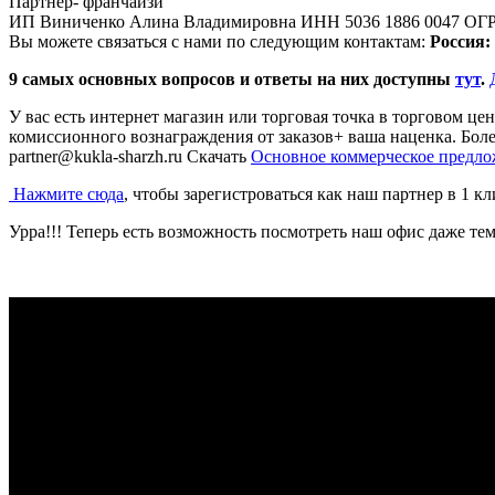
Партнер- франчайзи
ИП Виниченко Алина Владимировна ИНН 5036 1886 0047 ОГ
Вы можете связаться с нами по следующим контактам:
Россия:
9 самых основных вопросов и ответы на них доступны
тут
.
У вас есть интернет магазин или торговая точка в торговом це
комиссионного вознаграждения от заказов+ ваша наценка. Бол
partner@kukla-sharzh.ru Скачать
Основное коммерческое предл
Нажмите сюда
, чтобы зарегистроваться как наш партнер в 1 к
Урра!!! Теперь есть возможность посмотреть наш офис даже те