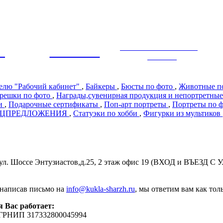
ЭКСКЛЮЗИВНЫЙ
Ы
ПРЕМИУМ
ДИЗАЙН
телю "Рабочий кабинет"
,
Байкеры
,
Бюсты по фото
,
Животные п
решки по фото
,
Награды,сувенирная продукция и непортретные
ии
,
Подарочные сертификаты
,
Поп-арт портреты
,
Портреты по 
ЕЦПРЕДЛОЖЕНИЯ
,
Статуэки по хобби
,
Фигурки из мультиков
) ул. Шоссе Энтузиастов,д.25, 2 этаж офис 19 (ВХОД и ВЪЕЗД С
 написав письмо на
info@kukla-sharzh.ru
, мы ответим вам как тол
я Вас работает:
ГРНИП 317332800045994