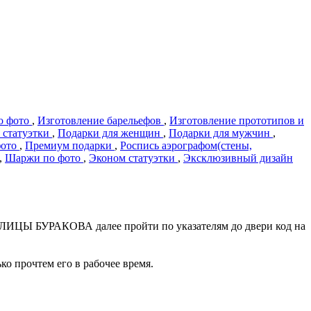
о фото
,
Изготовление барельефов
,
Изготовление прототипов и
 статуэтки
,
Подарки для женщин
,
Подарки для мужчин
,
фото
,
Премиум подарки
,
Роспись аэрографом(стены,
,
Шаржи по фото
,
Эконом статуэтки
,
Эксклюзивный дизайн
 УЛИЦЫ БУРАКОВА далее пройти по указателям до двери код на
ько прочтем его в рабочее время.