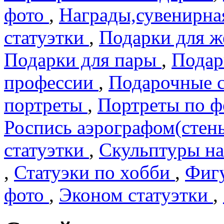
фото
,
Награды,сувенирна
статуэтки
,
Подарки для 
Подарки для пары
,
Подар
профеcсии
,
Подарочные 
портреты
,
Портреты по 
Роспись аэрографом(сте
статуэтки
,
Скульптуры на
,
Статуэки по хобби
,
Фигу
фото
,
Эконом статуэтки
,