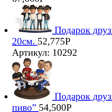
Подарок друз
20см.
52,775
Р
Артикул: 10292
Подарок друз
пиво”
54,500
Р