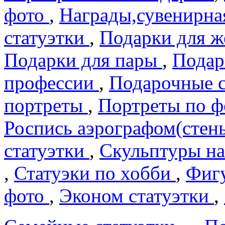
фото
,
Награды,сувенирна
статуэтки
,
Подарки для 
Подарки для пары
,
Подар
профеcсии
,
Подарочные 
портреты
,
Портреты по 
Роспись аэрографом(сте
статуэтки
,
Скульптуры на
,
Статуэки по хобби
,
Фигу
фото
,
Эконом статуэтки
,