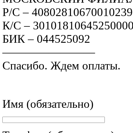
Р/С – 4080281067001023
К/С – 3010181064525000
БИК – 044525092
————————
Спасибо. Ждем оплаты.
Имя (обязательно)