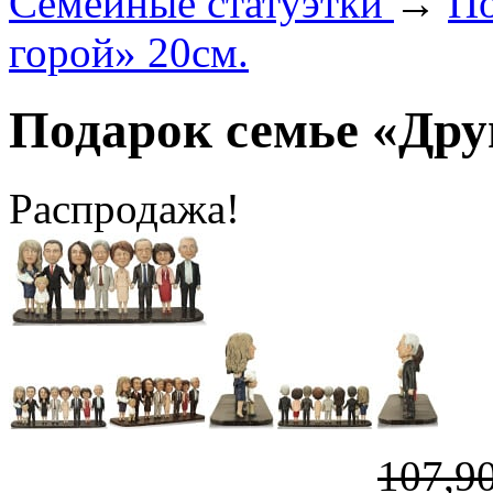
Семейные статуэтки
→
По
горой» 20см.
Подарок семье «Друг
Распродажа!
107,9