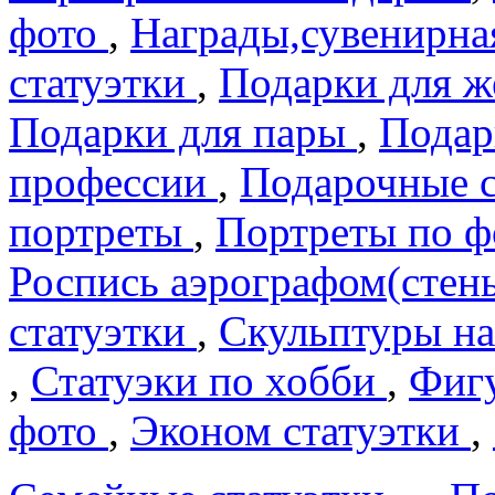
фото
,
Награды,сувенирна
статуэтки
,
Подарки для 
Подарки для пары
,
Подар
профеcсии
,
Подарочные 
портреты
,
Портреты по 
Роспись аэрографом(сте
статуэтки
,
Скульптуры на
,
Статуэки по хобби
,
Фигу
фото
,
Эконом статуэтки
,