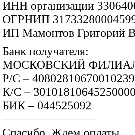
ИНН организации 330640
ОГРНИП 3173328000459
ИП Мамонтов Григорий 
Банк получателя:
МОСКОВСКИЙ ФИЛИАЛ
Р/С – 4080281067001023
К/С – 3010181064525000
БИК – 044525092
————————
Спасибо. Ждем оплаты.