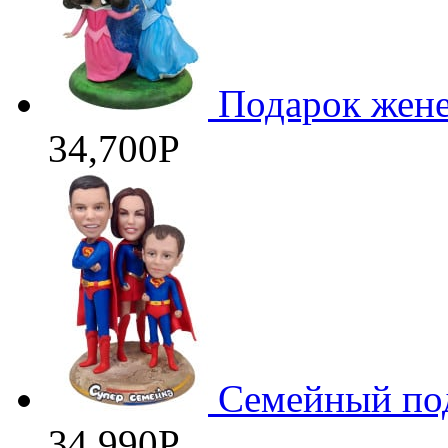
Подарок жене
34,700
Р
Семейный под
34,990
Р