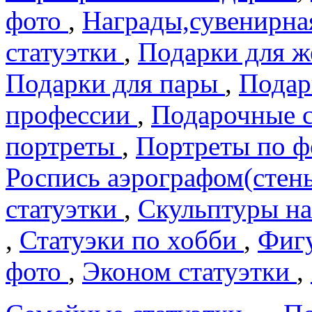
фото
,
Награды,сувенирна
статуэтки
,
Подарки для 
Подарки для пары
,
Подар
профеcсии
,
Подарочные 
портреты
,
Портреты по 
Роспись аэрографом(сте
статуэтки
,
Скульптуры на
,
Статуэки по хобби
,
Фигу
фото
,
Эконом статуэтки
,