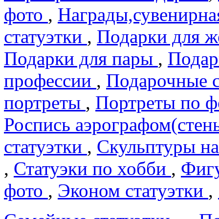
фото
,
Награды,сувенирна
статуэтки
,
Подарки для 
Подарки для пары
,
Подар
профеcсии
,
Подарочные 
портреты
,
Портреты по 
Роспись аэрографом(сте
статуэтки
,
Скульптуры на
,
Статуэки по хобби
,
Фигу
фото
,
Эконом статуэтки
,