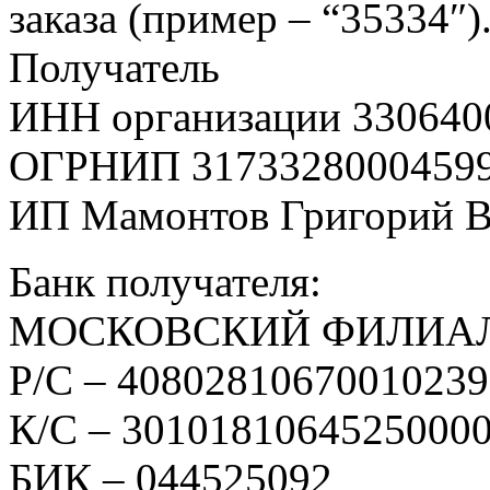
заказа (пример – “35334″)
Получатель
ИНН организации 330640
ОГРНИП 3173328000459
ИП Мамонтов Григорий 
Банк получателя:
МОСКОВСКИЙ ФИЛИАЛ
Р/С – 4080281067001023
К/С – 3010181064525000
БИК – 044525092