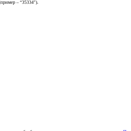
(пример – “35334″).