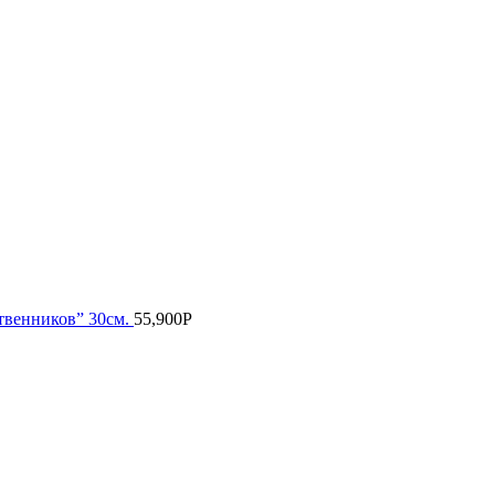
твенников” 30см.
55,900
Р