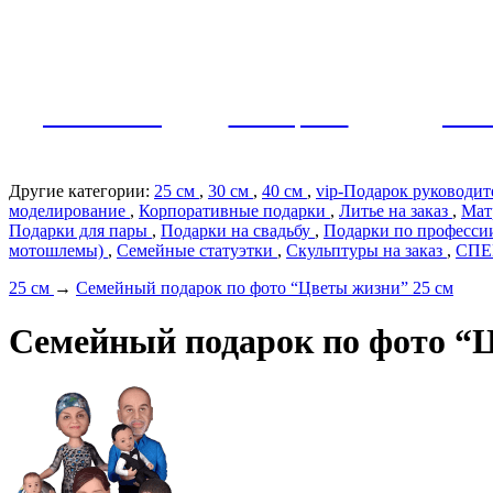
Как заказать?
Оплата и доставка
Контакты
МУЖЧИНЫ
ЖЕНЩИНЫ
ПАР
Другие категории:
25 см
,
30 см
,
40 см
,
vip-Подарок руководи
моделирование
,
Корпоративные подарки
,
Литье на заказ
,
Мат
Подарки для пары
,
Подарки на свадьбу
,
Подарки по профеcс
мотошлемы)
,
Семейные статуэтки
,
Скульптуры на заказ
,
СП
25 см
→
Семейный подарок по фото “Цветы жизни” 25 см
Семейный подарок по фото “Ц