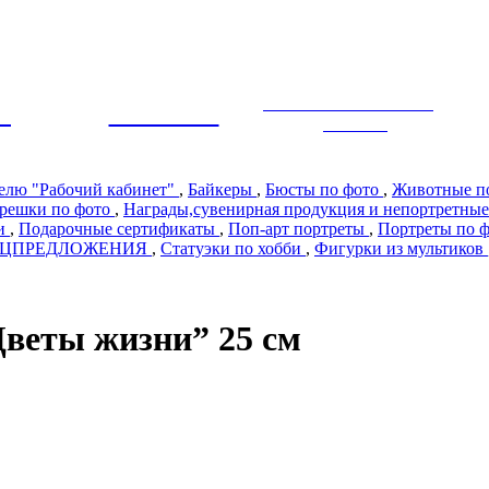
ЭКСКЛЮЗИВНЫЙ
Ы
ПРЕМИУМ
ДИЗАЙН
телю "Рабочий кабинет"
,
Байкеры
,
Бюсты по фото
,
Животные п
решки по фото
,
Награды,сувенирная продукция и непортретные
ии
,
Подарочные сертификаты
,
Поп-арт портреты
,
Портреты по 
ЕЦПРЕДЛОЖЕНИЯ
,
Статуэки по хобби
,
Фигурки из мультиков
веты жизни” 25 см