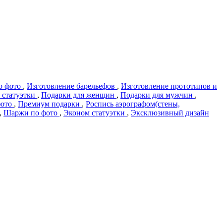
о фото
,
Изготовление барельефов
,
Изготовление прототипов и
 статуэтки
,
Подарки для женщин
,
Подарки для мужчин
,
фото
,
Премиум подарки
,
Роспись аэрографом(стены,
,
Шаржи по фото
,
Эконом статуэтки
,
Эксклюзивный дизайн