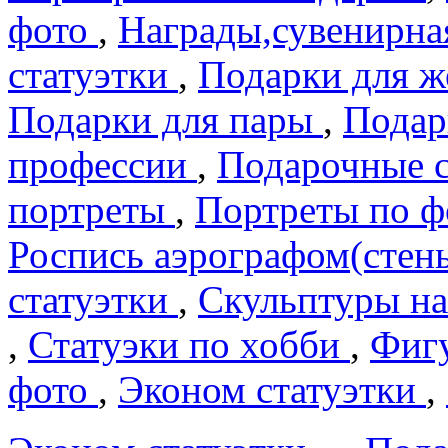
фото
,
Награды,сувенирна
статуэтки
,
Подарки для 
Подарки для пары
,
Подар
профеcсии
,
Подарочные 
портреты
,
Портреты по 
Роспись аэрографом(сте
статуэтки
,
Скульптуры на
,
Статуэки по хобби
,
Фигу
фото
,
Эконом статуэтки
,