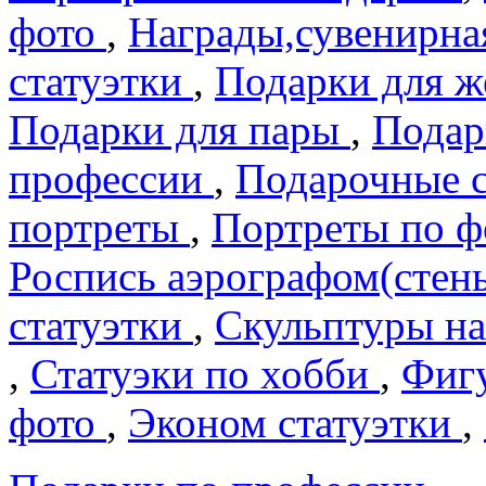
фото
,
Награды,сувенирна
статуэтки
,
Подарки для 
Подарки для пары
,
Подар
профеcсии
,
Подарочные 
портреты
,
Портреты по 
Роспись аэрографом(сте
статуэтки
,
Скульптуры на
,
Статуэки по хобби
,
Фигу
фото
,
Эконом статуэтки
,