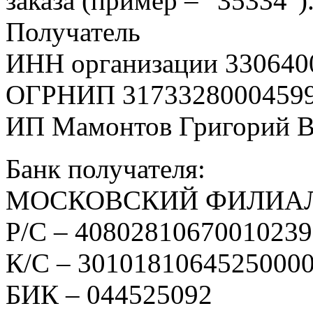
заказа (пример – “35334″)
Получатель
ИНН организации 330640
ОГРНИП 3173328000459
ИП Мамонтов Григорий 
Банк получателя:
МОСКОВСКИЙ ФИЛИАЛ
Р/С – 4080281067001023
К/С – 3010181064525000
БИК – 044525092