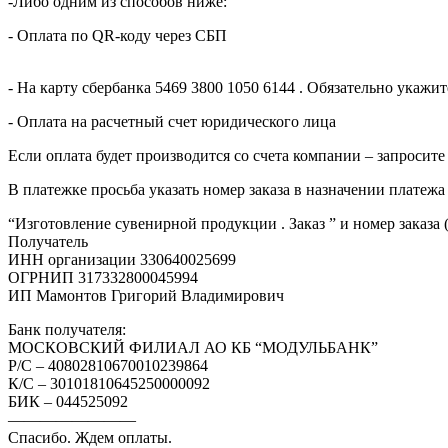
-Либо одним из способов ниже:
- Оплата по QR-коду через СБП
- На карту сбербанка 5469 3800 1050 6144 . Обязательно укаж
- Оплата на расчетный счет юридического лица
Если оплата будет производится со счета компании – запросите
В платежке просьба указать номер заказа в назначении платежа
“Изготовление сувенирной продукции . Заказ ” и номер заказа 
Получатель
ИНН организации 330640025699
ОГРНИП 317332800045994
ИП Мамонтов Григорий Владимирович
Банк получателя:
МОСКОВСКИЙ ФИЛИАЛ АО КБ “МОДУЛЬБАНК”
Р/С – 40802810670010239864
К/С – 30101810645250000092
БИК – 044525092
————————
Спасибо. Ждем оплаты.