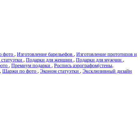
о фото
,
Изготовление барельефов
,
Изготовление прототипов и
 статуэтки
,
Подарки для женщин
,
Подарки для мужчин
,
фото
,
Премиум подарки
,
Роспись аэрографом(стены,
,
Шаржи по фото
,
Эконом статуэтки
,
Эксклюзивный дизайн