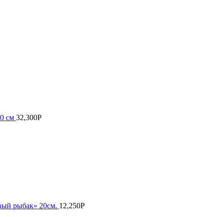
30 см
32,300
Р
вый рыбак» 20см.
12,250
Р