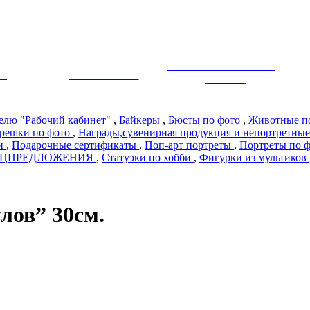
ЭКСКЛЮЗИВНЫЙ
Ы
ПРЕМИУМ
ДИЗАЙН
телю "Рабочий кабинет"
,
Байкеры
,
Бюсты по фото
,
Животные п
решки по фото
,
Награды,сувенирная продукция и непортретные
ии
,
Подарочные сертификаты
,
Поп-арт портреты
,
Портреты по 
ЕЦПРЕДЛОЖЕНИЯ
,
Статуэки по хобби
,
Фигурки из мультиков
лов” 30см.