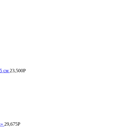
25 см
23,500
Р
и»
29,675
Р