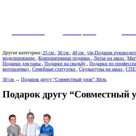
Как заказать?
Оплата и доставка
Контакты
МУЖЧИНЫ
ЖЕНЩИНЫ
ПАР
Другие категории:
25 см
,
30 см
,
40 см
,
vip-Подарок руководи
моделирование
,
Корпоративные подарки
,
Литье на заказ
,
Мат
Подарки для пары
,
Подарки на свадьбу
,
Подарки по профеcс
мотошлемы)
,
Семейные статуэтки
,
Скульптуры на заказ
,
СП
30 см
→
Подарок другу “Совместный улов” 30см.
Подарок другу “Совместный у