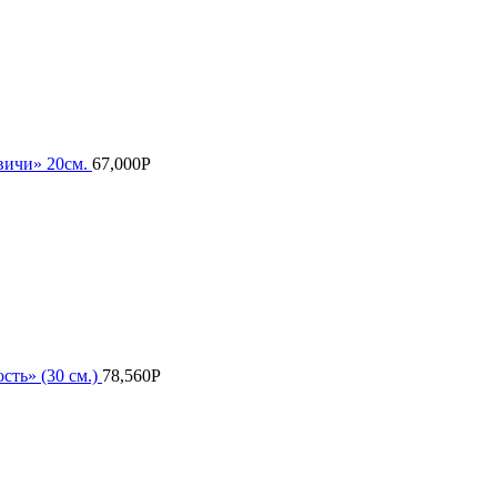
вичи» 20см.
67,000
Р
сть» (30 см.)
78,560
Р