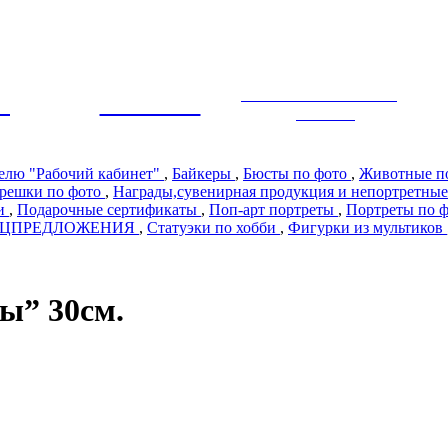
ЭКСКЛЮЗИВНЫЙ
Ы
ПРЕМИУМ
ДИЗАЙН
телю "Рабочий кабинет"
,
Байкеры
,
Бюсты по фото
,
Животные п
решки по фото
,
Награды,сувенирная продукция и непортретные
ии
,
Подарочные сертификаты
,
Поп-арт портреты
,
Портреты по 
ЕЦПРЕДЛОЖЕНИЯ
,
Статуэки по хобби
,
Фигурки из мультиков
ы” 30см.