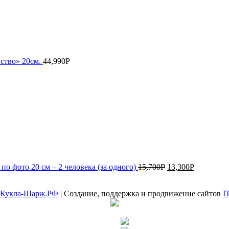
йство» 20см.
44,990
Р
о фото 20 см – 2 человека (за одного)
15,700
Р
13,300
Р
Кукла-Шарж.РФ
| Создание, поддержка и продвижение сайтов
I