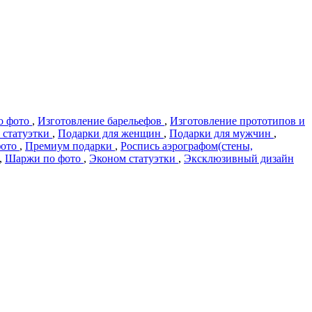
о фото
,
Изготовление барельефов
,
Изготовление прототипов и
 статуэтки
,
Подарки для женщин
,
Подарки для мужчин
,
фото
,
Премиум подарки
,
Роспись аэрографом(стены,
,
Шаржи по фото
,
Эконом статуэтки
,
Эксклюзивный дизайн