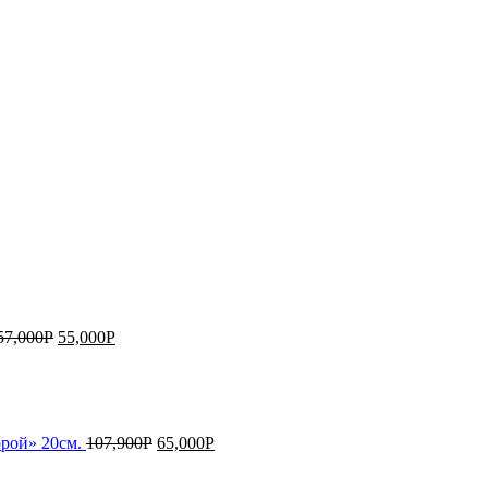
57,000
Р
55,000
Р
орой» 20см.
107,900
Р
65,000
Р