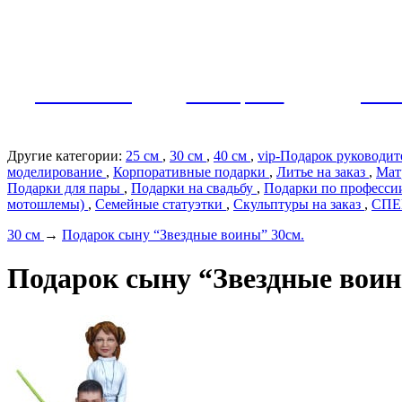
Как заказать?
Оплата и доставка
Контакты
МУЖЧИНЫ
ЖЕНЩИНЫ
ПАР
Другие категории:
25 см
,
30 см
,
40 см
,
vip-Подарок руководи
моделирование
,
Корпоративные подарки
,
Литье на заказ
,
Мат
Подарки для пары
,
Подарки на свадьбу
,
Подарки по профеcс
мотошлемы)
,
Семейные статуэтки
,
Скульптуры на заказ
,
СП
30 см
→
Подарок сыну “Звездные воины” 30см.
Подарок сыну “Звездные воин