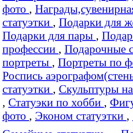
фото
,
Награды,сувенирна
статуэтки
,
Подарки для 
Подарки для пары
,
Подар
профеcсии
,
Подарочные 
портреты
,
Портреты по 
Роспись аэрографом(сте
статуэтки
,
Скульптуры на
,
Статуэки по хобби
,
Фигу
фото
,
Эконом статуэтки
,