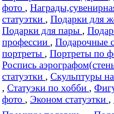
фото
,
Награды,сувенирна
статуэтки
,
Подарки для 
Подарки для пары
,
Подар
профеcсии
,
Подарочные 
портреты
,
Портреты по 
Роспись аэрографом(сте
статуэтки
,
Скульптуры на
,
Статуэки по хобби
,
Фигу
фото
,
Эконом статуэтки
,