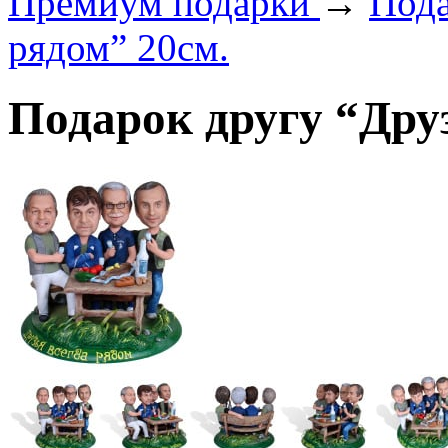
Премиум подарки
→
Пода
рядом” 20см.
Подарок другу “Друз