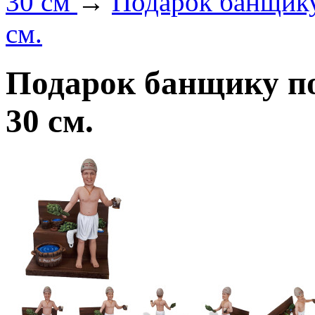
30 см
→
Подарок банщику
см.
Подарок банщику п
30 см.