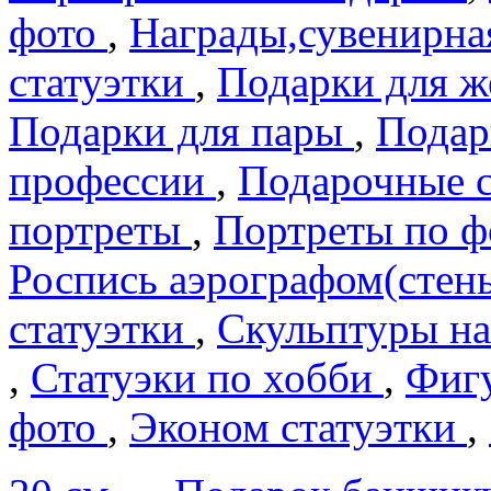
фото
,
Награды,сувенирна
статуэтки
,
Подарки для 
Подарки для пары
,
Подар
профеcсии
,
Подарочные 
портреты
,
Портреты по 
Роспись аэрографом(сте
статуэтки
,
Скульптуры на
,
Статуэки по хобби
,
Фигу
фото
,
Эконом статуэтки
,