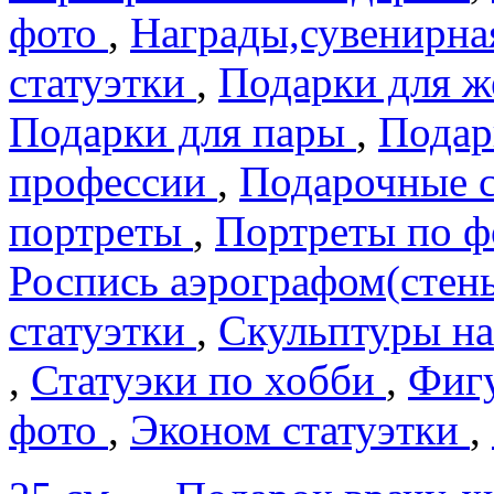
фото
,
Награды,сувенирна
статуэтки
,
Подарки для 
Подарки для пары
,
Подар
профеcсии
,
Подарочные 
портреты
,
Портреты по 
Роспись аэрографом(сте
статуэтки
,
Скульптуры на
,
Статуэки по хобби
,
Фигу
фото
,
Эконом статуэтки
,