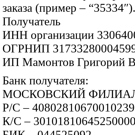
заказа (пример – “35334″)
Получатель
ИНН организации 330640
ОГРНИП 3173328000459
ИП Мамонтов Григорий 
Банк получателя:
МОСКОВСКИЙ ФИЛИАЛ
Р/С – 4080281067001023
К/С – 3010181064525000
БИК – 044525092