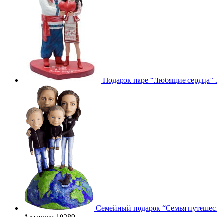
Подарок паре “Любящие сердца” 
3D
Семейный подарок “Семья путешес
Артикул: 10289