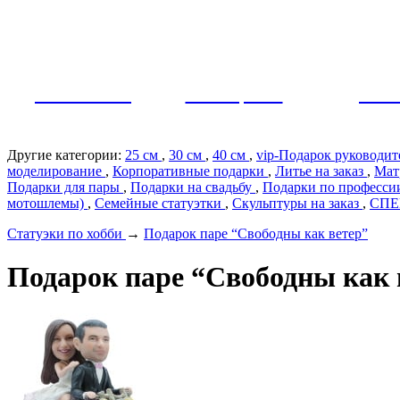
Как заказать?
Оплата и доставка
Контакты
МУЖЧИНЫ
ЖЕНЩИНЫ
ПАР
Другие категории:
25 см
,
30 см
,
40 см
,
vip-Подарок руководи
моделирование
,
Корпоративные подарки
,
Литье на заказ
,
Мат
Подарки для пары
,
Подарки на свадьбу
,
Подарки по профеcс
мотошлемы)
,
Семейные статуэтки
,
Скульптуры на заказ
,
СП
Статуэки по хобби
→
Подарок паре “Свободны как ветер”
Подарок паре “Свободны как 