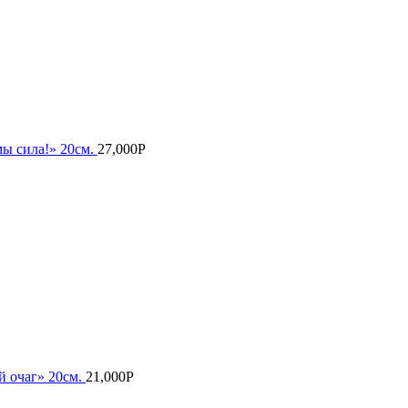
мы сила!» 20см.
27,000
Р
 очаг» 20см.
21,000
Р