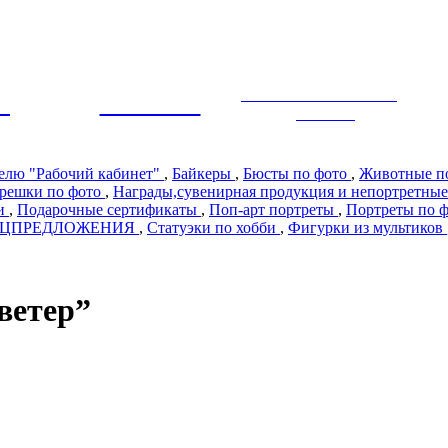
ЭКСКЛЮЗИВНЫЙ
Ы
ПРЕМИУМ
ДИЗАЙН
телю "Рабочий кабинет"
,
Байкеры
,
Бюсты по фото
,
Животные п
решки по фото
,
Награды,сувенирная продукция и непортретные
ии
,
Подарочные сертификаты
,
Поп-арт портреты
,
Портреты по 
ЕЦПРЕДЛОЖЕНИЯ
,
Статуэки по хобби
,
Фигурки из мультиков
ветер”