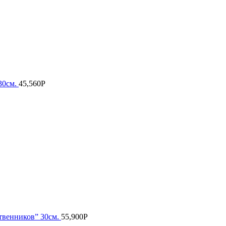
30см.
45,560
Р
твенников” 30см.
55,900
Р