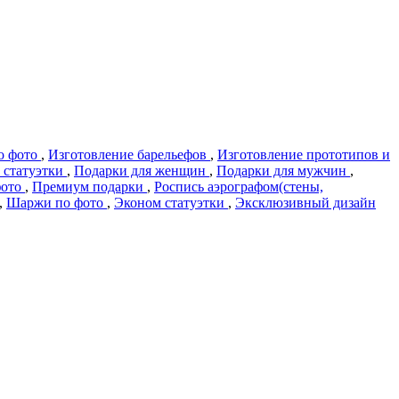
о фото
,
Изготовление барельефов
,
Изготовление прототипов и
 статуэтки
,
Подарки для женщин
,
Подарки для мужчин
,
фото
,
Премиум подарки
,
Роспись аэрографом(стены,
,
Шаржи по фото
,
Эконом статуэтки
,
Эксклюзивный дизайн