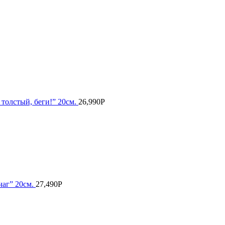
 толстый, беги!” 20см.
26,990
Р
чаг” 20см.
27,490
Р