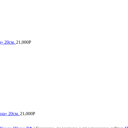
д» 20см.
21,000
Р
ца» 20см.
21,000
Р