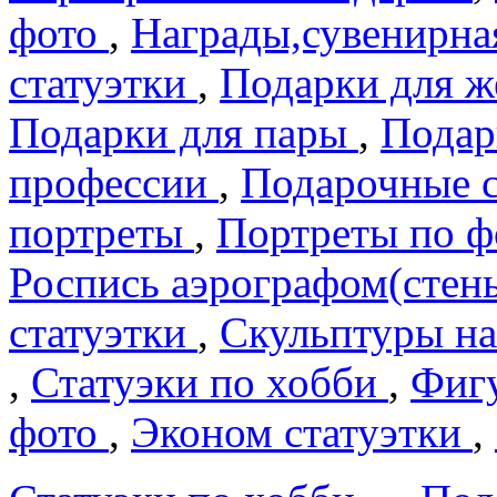
фото
,
Награды,сувенирна
статуэтки
,
Подарки для 
Подарки для пары
,
Подар
профеcсии
,
Подарочные 
портреты
,
Портреты по 
Роспись аэрографом(сте
статуэтки
,
Скульптуры на
,
Статуэки по хобби
,
Фигу
фото
,
Эконом статуэтки
,