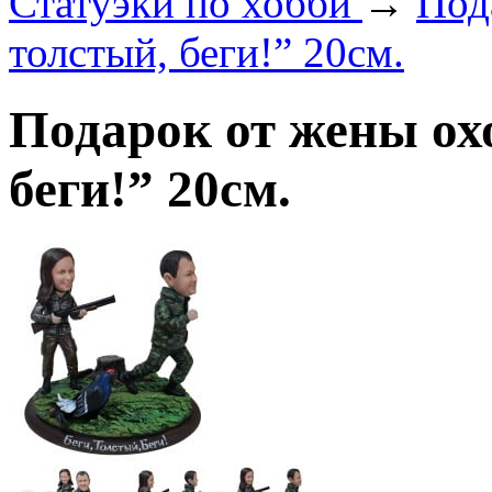
Статуэки по хобби
→
Под
толстый, беги!” 20см.
Подарок от жены ох
беги!” 20см.