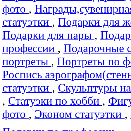
фото
,
Награды,сувенирна
статуэтки
,
Подарки для 
Подарки для пары
,
Подар
профеcсии
,
Подарочные 
портреты
,
Портреты по 
Роспись аэрографом(сте
статуэтки
,
Скульптуры на
,
Статуэки по хобби
,
Фигу
фото
,
Эконом статуэтки
,