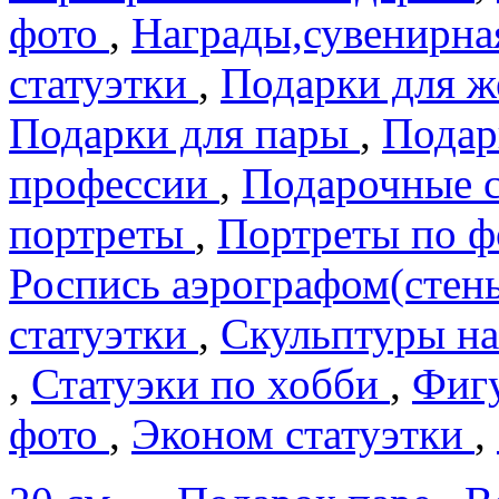
фото
,
Награды,сувенирна
статуэтки
,
Подарки для 
Подарки для пары
,
Подар
профеcсии
,
Подарочные 
портреты
,
Портреты по 
Роспись аэрографом(сте
статуэтки
,
Скульптуры на
,
Статуэки по хобби
,
Фигу
фото
,
Эконом статуэтки
,