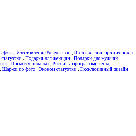
о фото
,
Изготовление барельефов
,
Изготовление прототипов и
 статуэтки
,
Подарки для женщин
,
Подарки для мужчин
,
фото
,
Премиум подарки
,
Роспись аэрографом(стены,
,
Шаржи по фото
,
Эконом статуэтки
,
Эксклюзивный дизайн