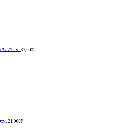
 2» 25 см.
35,000
Р
0см.
21,000
Р