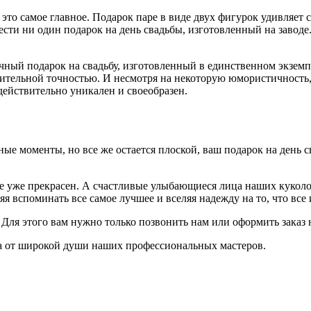
это самое главное. Подарок паре в виде двух фигурок удивляет 
сти ни один подарок на день свадьбы, изготовленный на заводе
ычный подарок на свадьбу, изготовленный в единственном экзе
тельной точностью. И несмотря на некоторую юмористичность, 
ействительно уникален и своеобразен.
ные моменты, но все же остается плоской, ваш подарок на день 
е уже прекрасен. А счастливые улыбающиеся лица наших куколок 
 вспоминать все самое лучшее и вселяя надежду на то, что все 
Для этого вам нужно только позвонить нам или оформить заказ н
тва от широкой души наших профессиональных мастеров.