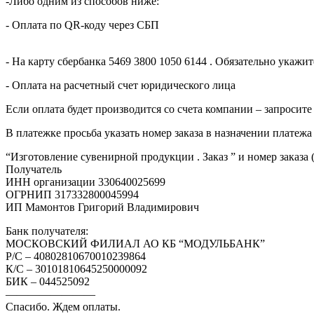
-Либо одним из способов ниже:
- Оплата по QR-коду через СБП
- На карту сбербанка 5469 3800 1050 6144 . Обязательно укаж
- Оплата на расчетный счет юридического лица
Если оплата будет производится со счета компании – запросите
В платежке просьба указать номер заказа в назначении платежа
“Изготовление сувенирной продукции . Заказ ” и номер заказа 
Получатель
ИНН организации 330640025699
ОГРНИП 317332800045994
ИП Мамонтов Григорий Владимирович
Банк получателя:
МОСКОВСКИЙ ФИЛИАЛ АО КБ “МОДУЛЬБАНК”
Р/С – 40802810670010239864
К/С – 30101810645250000092
БИК – 044525092
————————
Спасибо. Ждем оплаты.