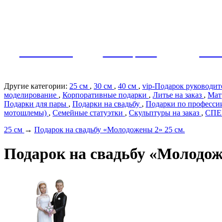
Как заказать?
Оплата и доставка
Контакты
МУЖЧИНЫ
ЖЕНЩИНЫ
ПАР
Другие категории:
25 см
,
30 см
,
40 см
,
vip-Подарок руководи
моделирование
,
Корпоративные подарки
,
Литье на заказ
,
Мат
Подарки для пары
,
Подарки на свадьбу
,
Подарки по профеcс
мотошлемы)
,
Семейные статуэтки
,
Скульптуры на заказ
,
СП
25 см
→
Подарок на свадьбу «Молодожены 2» 25 см.
Подарок на свадьбу «Молодож