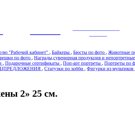
ЭКСКЛЮЗИВНЫЙ
Ы
ПРЕМИУМ
ДИЗАЙН
телю "Рабочий кабинет"
,
Байкеры
,
Бюсты по фото
,
Животные п
решки по фото
,
Награды,сувенирная продукция и непортретные
ии
,
Подарочные сертификаты
,
Поп-арт портреты
,
Портреты по 
ЕЦПРЕДЛОЖЕНИЯ
,
Статуэки по хобби
,
Фигурки из мультиков
ены 2» 25 см.