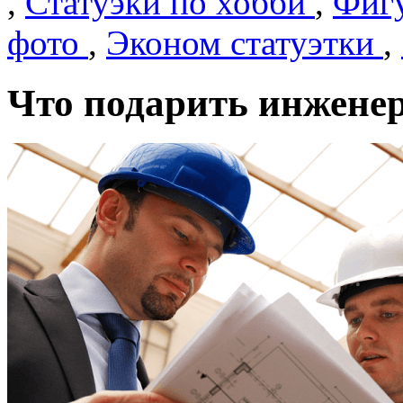
,
Статуэки по хобби
,
Фигу
фото
,
Эконом статуэтки
,
Что подарить инженер