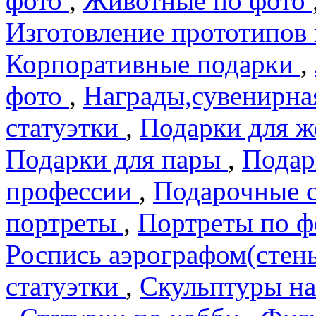
фото
,
Животные по фото
Изготовление прототипов
Корпоративные подарки
,
фото
,
Награды,сувенирна
статуэтки
,
Подарки для 
Подарки для пары
,
Подар
профеcсии
,
Подарочные 
портреты
,
Портреты по 
Роспись аэрографом(сте
статуэтки
,
Скульптуры на