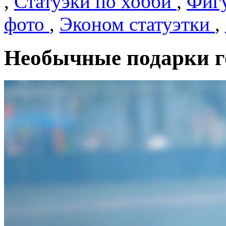
,
Статуэки по хобби
,
Фигу
фото
,
Эконом статуэтки
,
Необычные подарки г