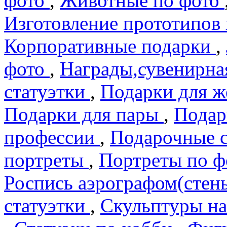
фото
,
Животные по фото
Изготовление прототипов
Корпоративные подарки
,
фото
,
Награды,сувенирна
статуэтки
,
Подарки для 
Подарки для пары
,
Подар
профеcсии
,
Подарочные 
портреты
,
Портреты по 
Роспись аэрографом(сте
статуэтки
,
Скульптуры на