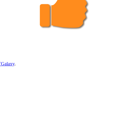
TGalaxy
.