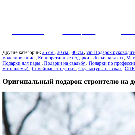
Как заказать?
Оплата и доставка
Контакты
МУЖЧИНЫ
ЖЕНЩИНЫ
ПАР
Другие категории:
25 см
,
30 см
,
40 см
,
vip-Подарок руководи
моделирование
,
Корпоративные подарки
,
Литье на заказ
,
Мат
Подарки для пары
,
Подарки на свадьбу
,
Подарки по профеcс
мотошлемы)
,
Семейные статуэтки
,
Скульптуры на заказ
,
СП
Оригинальный подарок строителю на д