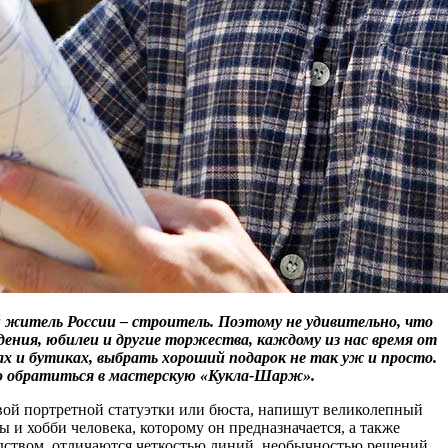
 житель России – строитель. Поэтому не удивительно, что
дения, юбилеи и другие торжества, каждому из нас время от
х и бутиках, выбрать хороший подарок не так уж и просто.
но обратиться в мастерскую «Кукла-Шарж».
евой портретной статуэтки или бюста, напишут великолепный
и хобби человека, которому он предназначается, а также
дством, отличаются четкостью линий, необычностью решений