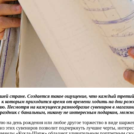
нашей стране. Создается такое ощущение, что каждый третий
, к которым приходится время от времени ходить на дни рож
. Несмотря на кажущееся разнообразие сувениров в магазина
праздник с банальным, никому не интересным подарком, мож
елю на день рождения или любое другое торжество в виде шарж
 этих сувениров позволит подчеркнуть лучшие черты, интересы 
 команды «Кукла-Шарж» обладают удивительным портретным схо