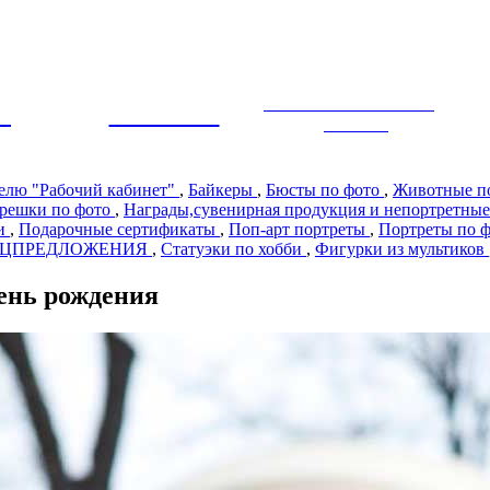
ЭКСКЛЮЗИВНЫЙ
Ы
ПРЕМИУМ
ДИЗАЙН
телю "Рабочий кабинет"
,
Байкеры
,
Бюсты по фото
,
Животные п
решки по фото
,
Награды,сувенирная продукция и непортретные
ии
,
Подарочные сертификаты
,
Поп-арт портреты
,
Портреты по 
ЕЦПРЕДЛОЖЕНИЯ
,
Статуэки по хобби
,
Фигурки из мультиков
ень рождения