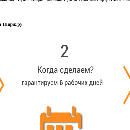
ла-Шарж.ру