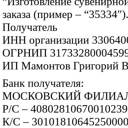
“Изготовление сувенирной
заказа (пример – “35334″)
Получатель
ИНН организации 330640
ОГРНИП 3173328000459
ИП Мамонтов Григорий 
Банк получателя:
МОСКОВСКИЙ ФИЛИАЛ
Р/С – 4080281067001023
К/С – 3010181064525000