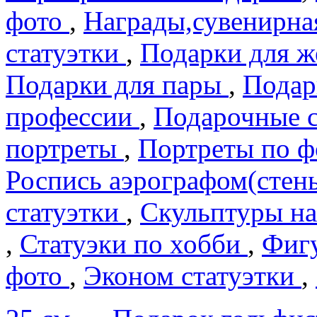
фото
,
Награды,сувенирна
статуэтки
,
Подарки для 
Подарки для пары
,
Подар
профеcсии
,
Подарочные 
портреты
,
Портреты по 
Роспись аэрографом(сте
статуэтки
,
Скульптуры на
,
Статуэки по хобби
,
Фигу
фото
,
Эконом статуэтки
,