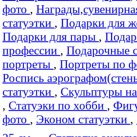
фото
,
Награды,сувенирна
статуэтки
,
Подарки для 
Подарки для пары
,
Подар
профеcсии
,
Подарочные 
портреты
,
Портреты по 
Роспись аэрографом(сте
статуэтки
,
Скульптуры на
,
Статуэки по хобби
,
Фигу
фото
,
Эконом статуэтки
,