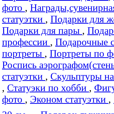
фото
,
Награды,сувенирна
статуэтки
,
Подарки для 
Подарки для пары
,
Подар
профеcсии
,
Подарочные 
портреты
,
Портреты по 
Роспись аэрографом(сте
статуэтки
,
Скульптуры на
,
Статуэки по хобби
,
Фигу
фото
,
Эконом статуэтки
,