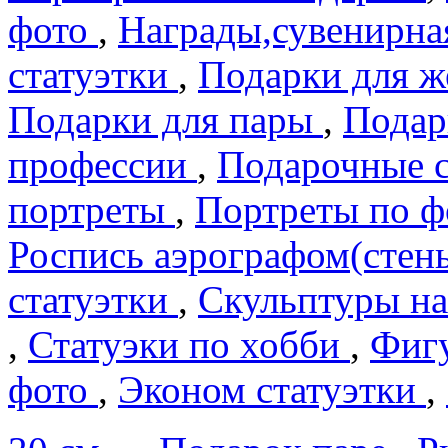
фото
,
Награды,сувенирна
статуэтки
,
Подарки для 
Подарки для пары
,
Подар
профеcсии
,
Подарочные 
портреты
,
Портреты по 
Роспись аэрографом(сте
статуэтки
,
Скульптуры на
,
Статуэки по хобби
,
Фигу
фото
,
Эконом статуэтки
,