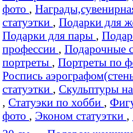
фото
,
Награды,сувенирна
статуэтки
,
Подарки для 
Подарки для пары
,
Подар
профеcсии
,
Подарочные 
портреты
,
Портреты по 
Роспись аэрографом(сте
статуэтки
,
Скульптуры на
,
Статуэки по хобби
,
Фигу
фото
,
Эконом статуэтки
,