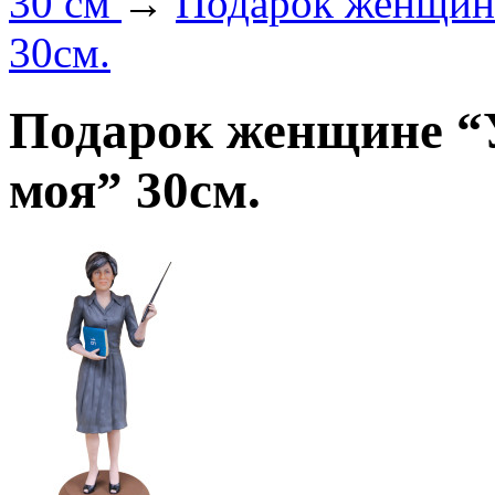
30 см
→
Подарок женщине
30см.
Подарок женщине “
моя” 30см.