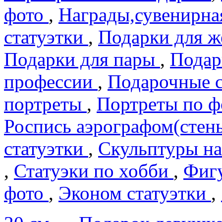
фото
,
Награды,сувенирна
статуэтки
,
Подарки для 
Подарки для пары
,
Подар
профеcсии
,
Подарочные 
портреты
,
Портреты по 
Роспись аэрографом(сте
статуэтки
,
Скульптуры на
,
Статуэки по хобби
,
Фигу
фото
,
Эконом статуэтки
,