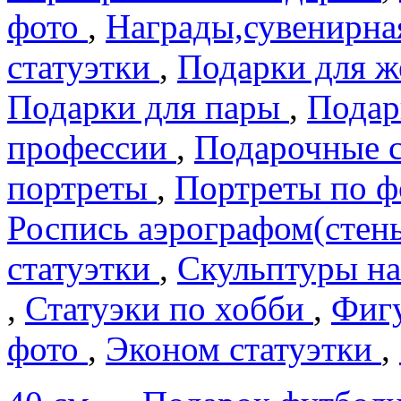
фото
,
Награды,сувенирна
статуэтки
,
Подарки для 
Подарки для пары
,
Подар
профеcсии
,
Подарочные 
портреты
,
Портреты по 
Роспись аэрографом(сте
статуэтки
,
Скульптуры на
,
Статуэки по хобби
,
Фигу
фото
,
Эконом статуэтки
,