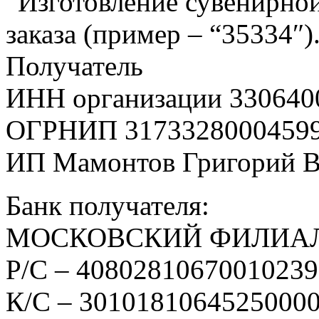
“Изготовление сувенирной
заказа (пример – “35334″)
Получатель
ИНН организации 330640
ОГРНИП 3173328000459
ИП Мамонтов Григорий 
Банк получателя:
МОСКОВСКИЙ ФИЛИАЛ
Р/С – 4080281067001023
К/С – 3010181064525000