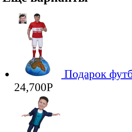
Подарок футб
24,700
Р