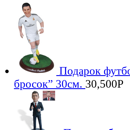
Подарок футб
бросок” 30см.
30,500
Р