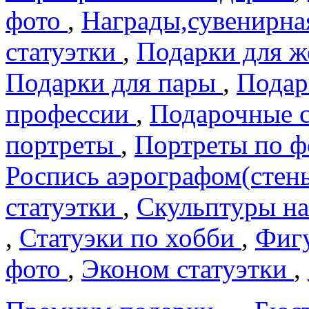
фото
,
Награды,сувенирна
статуэтки
,
Подарки для 
Подарки для пары
,
Подар
профеcсии
,
Подарочные 
портреты
,
Портреты по 
Роспись аэрографом(сте
статуэтки
,
Скульптуры на
,
Статуэки по хобби
,
Фигу
фото
,
Эконом статуэтки
,