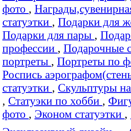
фото
,
Награды,сувенирна
статуэтки
,
Подарки для 
Подарки для пары
,
Подар
профеcсии
,
Подарочные 
портреты
,
Портреты по 
Роспись аэрографом(сте
статуэтки
,
Скульптуры на
,
Статуэки по хобби
,
Фигу
фото
,
Эконом статуэтки
,