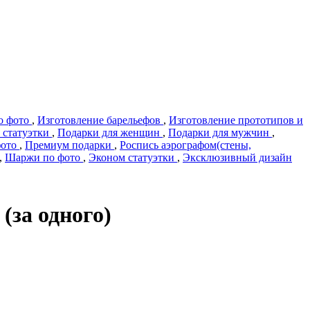
о фото
,
Изготовление барельефов
,
Изготовление прототипов и
 статуэтки
,
Подарки для женщин
,
Подарки для мужчин
,
фото
,
Премиум подарки
,
Роспись аэрографом(стены,
,
Шаржи по фото
,
Эконом статуэтки
,
Эксклюзивный дизайн
(за одного)