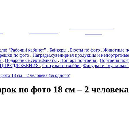
ЭКСКЛЮЗИВНЫЙ
Ы
ПРЕМИУМ
ДИЗАЙН
телю "Рабочий кабинет"
,
Байкеры
,
Бюсты по фото
,
Животные п
решки по фото
,
Награды,сувенирная продукция и непортретные
ии
,
Подарочные сертификаты
,
Поп-арт портреты
,
Портреты по 
ЕЦПРЕДЛОЖЕНИЯ
,
Статуэки по хобби
,
Фигурки из мультиков
ото 18 см – 2 человека (за одного)
ок по фото 18 см – 2 человека 