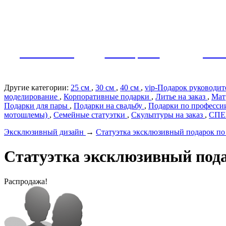
Как заказать?
Оплата и доставка
Контакты
МУЖЧИНЫ
ЖЕНЩИНЫ
ПАР
Другие категории:
25 см
,
30 см
,
40 см
,
vip-Подарок руководи
моделирование
,
Корпоративные подарки
,
Литье на заказ
,
Мат
Подарки для пары
,
Подарки на свадьбу
,
Подарки по профеcс
мотошлемы)
,
Семейные статуэтки
,
Скульптуры на заказ
,
СП
Эксклюзивный дизайн
→
Статуэтка эксклюзивный подарок по ф
Статуэтка эксклюзивный подар
Распродажа!