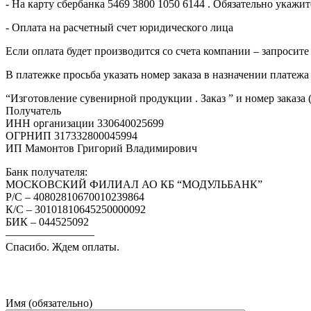
- На карту сбербанка 5469 3800 1050 6144 . Обязательно укаж
- Оплата на расчетный счет юридического лица
Если оплата будет производится со счета компании – запросите
В платежке просьба указать номер заказа в назначении платежа
“Изготовление сувенирной продукции . Заказ ” и номер заказа 
Получатель
ИНН организации 330640025699
ОГРНИП 317332800045994
ИП Мамонтов Григорий Владимирович
Банк получателя:
МОСКОВСКИЙ ФИЛИАЛ АО КБ “МОДУЛЬБАНК”
Р/С – 40802810670010239864
К/С – 30101810645250000092
БИК – 044525092
————————
Спасибо. Ждем оплаты.
Имя (обязательно)