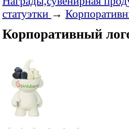
Награды,сувенирная прод
статуэтки
→
Корпоративны
Корпоративный лого