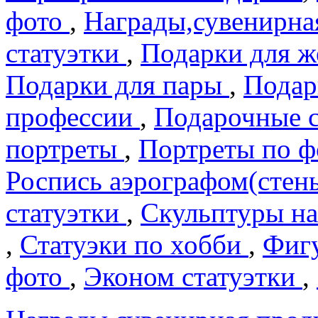
фото
,
Награды,сувенирна
статуэтки
,
Подарки для 
Подарки для пары
,
Подар
профеcсии
,
Подарочные 
портреты
,
Портреты по 
Роспись аэрографом(сте
статуэтки
,
Скульптуры на
,
Статуэки по хобби
,
Фигу
фото
,
Эконом статуэтки
,