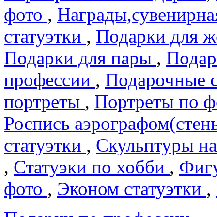
фото
,
Награды,сувенирна
статуэтки
,
Подарки для 
Подарки для пары
,
Подар
профеcсии
,
Подарочные 
портреты
,
Портреты по 
Роспись аэрографом(сте
статуэтки
,
Скульптуры на
,
Статуэки по хобби
,
Фигу
фото
,
Эконом статуэтки
,