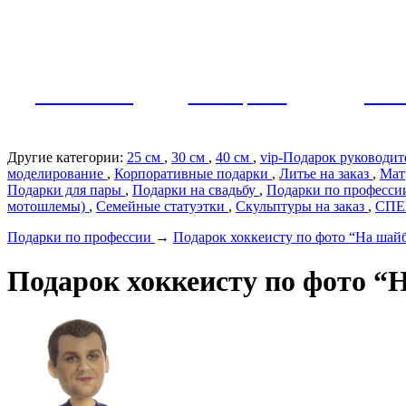
Как заказать?
Оплата и доставка
Контакты
МУЖЧИНЫ
ЖЕНЩИНЫ
ПАР
Другие категории:
25 см
,
30 см
,
40 см
,
vip-Подарок руководи
моделирование
,
Корпоративные подарки
,
Литье на заказ
,
Мат
Подарки для пары
,
Подарки на свадьбу
,
Подарки по профеcс
мотошлемы)
,
Семейные статуэтки
,
Скульптуры на заказ
,
СП
Подарки по профеcсии
→
Подарок хоккеисту по фото “На шайб
Подарок хоккеисту по фото “Н