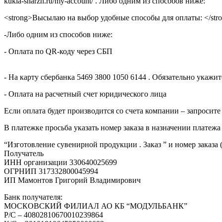
kukla-sharzh.ru/my-account/ . Либо одним из способов ниже:
<strong>Высылаю на выбор удобные способы для оплаты: </str
-Либо одним из способов ниже:
- Оплата по QR-коду через СБП
- На карту сбербанка 5469 3800 1050 6144 . Обязательно укаж
- Оплата на расчетный счет юридического лица
Если оплата будет производится со счета компании – запросите
В платежке просьба указать номер заказа в назначении платежа
“Изготовление сувенирной продукции . Заказ ” и номер заказа 
Получатель
ИНН организации 330640025699
ОГРНИП 317332800045994
ИП Мамонтов Григорий Владимирович
Банк получателя:
МОСКОВСКИЙ ФИЛИАЛ АО КБ “МОДУЛЬБАНК”
Р/С – 40802810670010239864