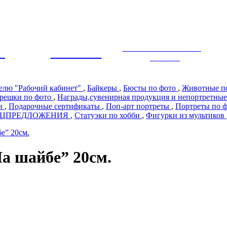
ЭКСКЛЮЗИВНЫЙ
Ы
ПРЕМИУМ
ДИЗАЙН
телю "Рабочий кабинет"
,
Байкеры
,
Бюсты по фото
,
Животные п
решки по фото
,
Награды,сувенирная продукция и непортретные
ии
,
Подарочные сертификаты
,
Поп-арт портреты
,
Портреты по 
ЕЦПРЕДЛОЖЕНИЯ
,
Статуэки по хобби
,
Фигурки из мультиков
е” 20см.
а шайбе” 20см.