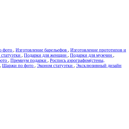
о фото
,
Изготовление барельефов
,
Изготовление прототипов и
 статуэтки
,
Подарки для женщин
,
Подарки для мужчин
,
фото
,
Премиум подарки
,
Роспись аэрографом(стены,
,
Шаржи по фото
,
Эконом статуэтки
,
Эксклюзивный дизайн