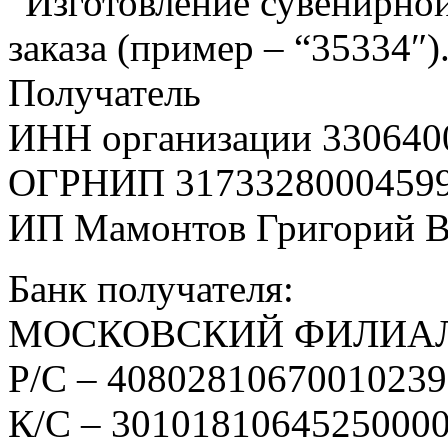
“Изготовление сувенирной
заказа (пример – “35334″)
Получатель
ИНН организации 330640
ОГРНИП 3173328000459
ИП Мамонтов Григорий 
Банк получателя:
МОСКОВСКИЙ ФИЛИАЛ
Р/С – 4080281067001023
К/С – 3010181064525000