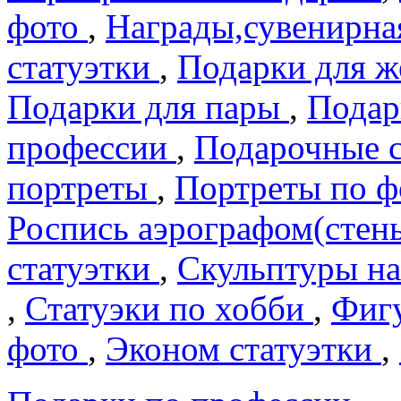
фото
,
Награды,сувенирна
статуэтки
,
Подарки для 
Подарки для пары
,
Подар
профеcсии
,
Подарочные 
портреты
,
Портреты по 
Роспись аэрографом(сте
статуэтки
,
Скульптуры на
,
Статуэки по хобби
,
Фигу
фото
,
Эконом статуэтки
,