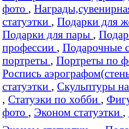
фото
,
Награды,сувенирна
статуэтки
,
Подарки для 
Подарки для пары
,
Подар
профеcсии
,
Подарочные 
портреты
,
Портреты по 
Роспись аэрографом(сте
статуэтки
,
Скульптуры на
,
Статуэки по хобби
,
Фигу
фото
,
Эконом статуэтки
,