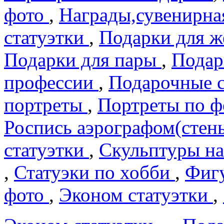
фото
,
Награды,сувенирна
статуэтки
,
Подарки для 
Подарки для пары
,
Подар
профеcсии
,
Подарочные 
портреты
,
Портреты по 
Роспись аэрографом(сте
статуэтки
,
Скульптуры на
,
Статуэки по хобби
,
Фигу
фото
,
Эконом статуэтки
,