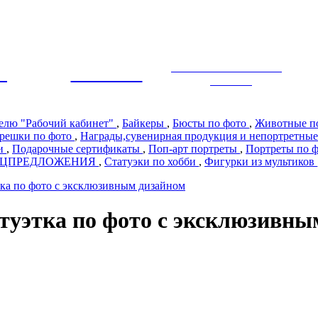
ЭКСКЛЮЗИВНЫЙ
Ы
ПРЕМИУМ
ДИЗАЙН
телю "Рабочий кабинет"
,
Байкеры
,
Бюсты по фото
,
Животные п
решки по фото
,
Награды,сувенирная продукция и непортретные
ии
,
Подарочные сертификаты
,
Поп-арт портреты
,
Портреты по 
ЕЦПРЕДЛОЖЕНИЯ
,
Статуэки по хобби
,
Фигурки из мультиков
тка по фото с эксклюзивным дизайном
туэтка по фото с эксклюзивны