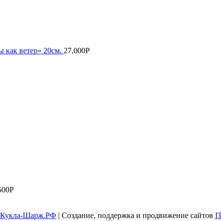
 как ветер» 20см.
27,000
Р
500
Р
Кукла-Шарж.РФ
| Создание, поддержка и продвижение сайтов
I