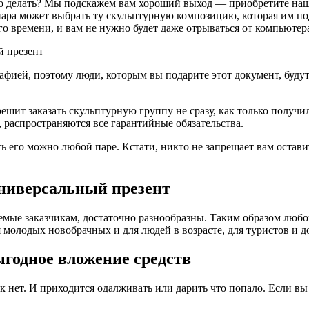
что делать? Мы подскажем вам хороший выход — приобретите на
пара может выбрать ту скульптурную композицию, которая им по
о времени, и вам не нужно будет даже отрываться от компьютер
 презент
фией, поэтому люди, которым вы подарите этот документ, будут 
решит заказать скульптурную группу не сразу, как только получи
, распространяются все гарантийные обязательства.
 его можно любой паре. Кстати, никто не запрещает вам оставит
иверсальный презент
мые заказчикам, достаточно разнообразны. Таким образом любой
ля молодых новобрачных и для людей в возрасте, для туристов и д
годное вложение средств
рок нет. И приходится одалживать или дарить что попало. Если в