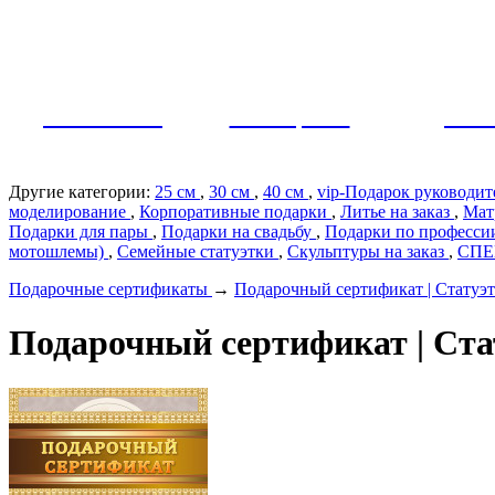
Как заказать?
Оплата и доставка
Контакты
МУЖЧИНЫ
ЖЕНЩИНЫ
ПАР
Другие категории:
25 см
,
30 см
,
40 см
,
vip-Подарок руководи
моделирование
,
Корпоративные подарки
,
Литье на заказ
,
Мат
Подарки для пары
,
Подарки на свадьбу
,
Подарки по профеcс
мотошлемы)
,
Семейные статуэтки
,
Скульптуры на заказ
,
СП
Подарочные сертификаты
→
Подарочный сертификат | Статуэ
Подарочный сертификат | Ста