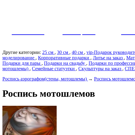
Как заказать?
Оплата и доставка
Контакты
МУЖЧИНЫ
ЖЕНЩИНЫ
ПАР
Другие категории:
25 см
,
30 см
,
40 см
,
vip-Подарок руководи
моделирование
,
Корпоративные подарки
,
Литье на заказ
,
Мат
Подарки для пары
,
Подарки на свадьбу
,
Подарки по профеcс
мотошлемы)
,
Семейные статуэтки
,
Скульптуры на заказ
,
СП
Роспись аэрографом(стены, мотошлемы)
→
Роспись мотошлем
Роспись мотошлемов