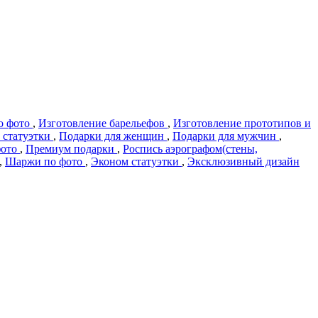
о фото
,
Изготовление барельефов
,
Изготовление прототипов и
 статуэтки
,
Подарки для женщин
,
Подарки для мужчин
,
фото
,
Премиум подарки
,
Роспись аэрографом(стены,
,
Шаржи по фото
,
Эконом статуэтки
,
Эксклюзивный дизайн