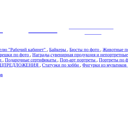
ЭКСКЛЮЗИВНЫЙ
Ы
ПРЕМИУМ
ДИЗАЙН
телю "Рабочий кабинет"
,
Байкеры
,
Бюсты по фото
,
Животные п
решки по фото
,
Награды,сувенирная продукция и непортретные
ии
,
Подарочные сертификаты
,
Поп-арт портреты
,
Портреты по 
ЕЦПРЕДЛОЖЕНИЯ
,
Статуэки по хобби
,
Фигурки из мультиков
ов