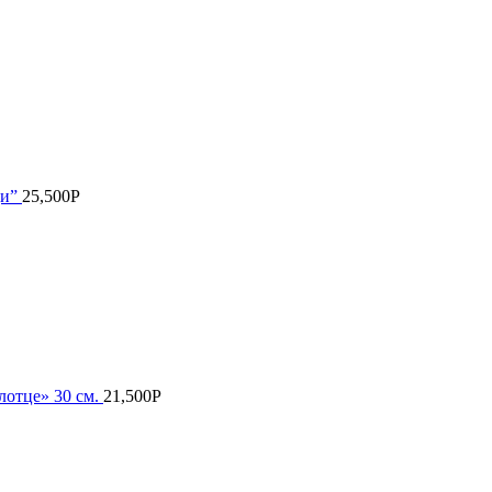
ди”
25,500
Р
лотце» 30 см.
21,500
Р