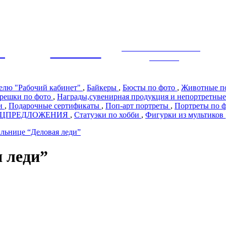
ЭКСКЛЮЗИВНЫЙ
Ы
ПРЕМИУМ
ДИЗАЙН
телю "Рабочий кабинет"
,
Байкеры
,
Бюсты по фото
,
Животные п
решки по фото
,
Награды,сувенирная продукция и непортретные
ии
,
Подарочные сертификаты
,
Поп-арт портреты
,
Портреты по 
ЕЦПРЕДЛОЖЕНИЯ
,
Статуэки по хобби
,
Фигурки из мультиков
льнице “Деловая леди”
 леди”