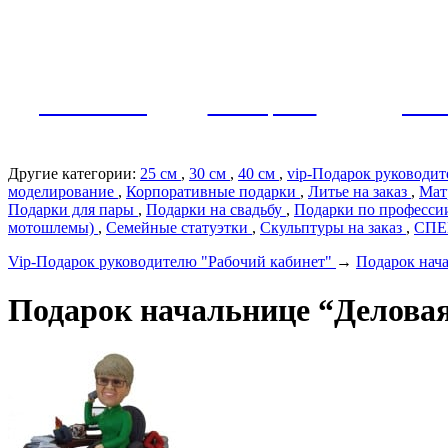
Как заказать?
Оплата и доставка
Контакты
МУЖЧИНЫ
ЖЕНЩИНЫ
ПАР
Другие категории:
25 см
,
30 см
,
40 см
,
vip-Подарок руководи
моделирование
,
Корпоративные подарки
,
Литье на заказ
,
Мат
Подарки для пары
,
Подарки на свадьбу
,
Подарки по профеcс
мотошлемы)
,
Семейные статуэтки
,
Скульптуры на заказ
,
СП
Vip-Подарок руководителю "Рабочий кабинет"
→
Подарок нача
Подарок начальнице “Деловая