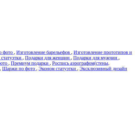
о фото
,
Изготовление барельефов
,
Изготовление прототипов и
 статуэтки
,
Подарки для женщин
,
Подарки для мужчин
,
фото
,
Премиум подарки
,
Роспись аэрографом(стены,
,
Шаржи по фото
,
Эконом статуэтки
,
Эксклюзивный дизайн