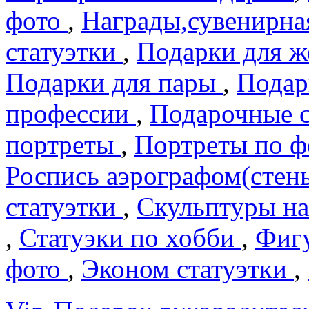
фото
,
Награды,сувенирна
статуэтки
,
Подарки для 
Подарки для пары
,
Подар
профеcсии
,
Подарочные 
портреты
,
Портреты по 
Роспись аэрографом(сте
статуэтки
,
Скульптуры на
,
Статуэки по хобби
,
Фигу
фото
,
Эконом статуэтки
,