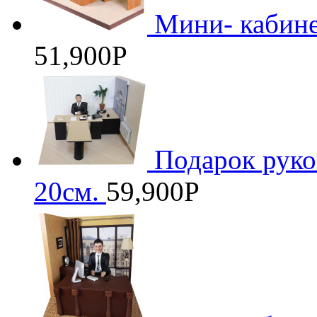
Мини- кабине
51,900
Р
Подарок руко
20см.
59,900
Р