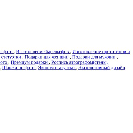
о фото
,
Изготовление барельефов
,
Изготовление прототипов и
 статуэтки
,
Подарки для женщин
,
Подарки для мужчин
,
фото
,
Премиум подарки
,
Роспись аэрографом(стены,
,
Шаржи по фото
,
Эконом статуэтки
,
Эксклюзивный дизайн