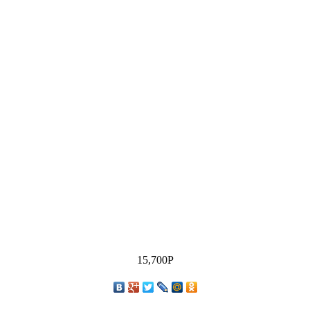
15,700
Р