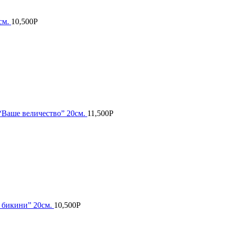
см.
10,500
Р
“Ваше величество” 20см.
11,500
Р
 бикини” 20см.
10,500
Р