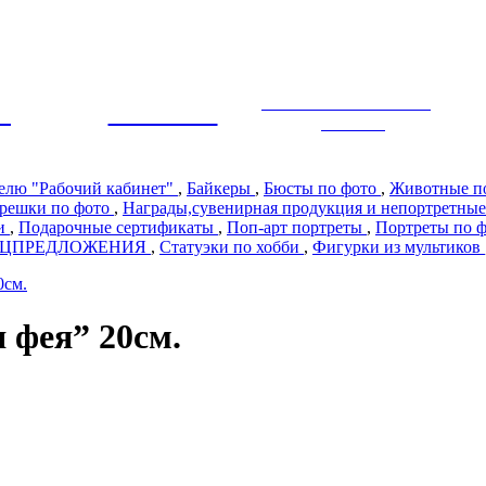
ЭКСКЛЮЗИВНЫЙ
Ы
ПРЕМИУМ
ДИЗАЙН
телю "Рабочий кабинет"
,
Байкеры
,
Бюсты по фото
,
Животные п
решки по фото
,
Награды,сувенирная продукция и непортретные
ии
,
Подарочные сертификаты
,
Поп-арт портреты
,
Портреты по 
ЕЦПРЕДЛОЖЕНИЯ
,
Статуэки по хобби
,
Фигурки из мультиков
0см.
 фея” 20см.