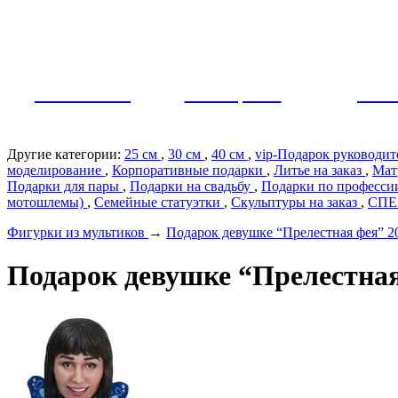
Как заказать?
Оплата и доставка
Контакты
МУЖЧИНЫ
ЖЕНЩИНЫ
ПАР
Другие категории:
25 см
,
30 см
,
40 см
,
vip-Подарок руководи
моделирование
,
Корпоративные подарки
,
Литье на заказ
,
Мат
Подарки для пары
,
Подарки на свадьбу
,
Подарки по профеcс
мотошлемы)
,
Семейные статуэтки
,
Скульптуры на заказ
,
СП
Фигурки из мультиков
→
Подарок девушке “Прелестная фея” 2
Подарок девушке “Прелестная