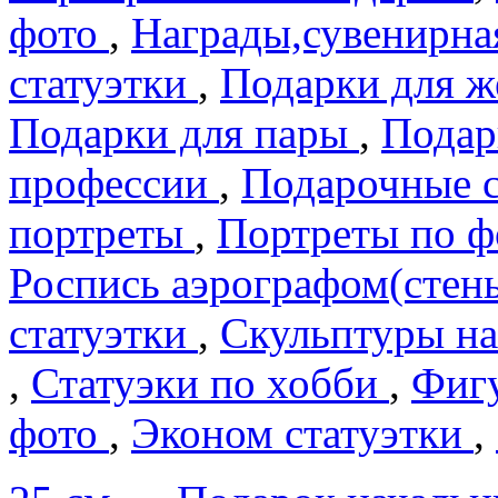
фото
,
Награды,сувенирна
статуэтки
,
Подарки для 
Подарки для пары
,
Подар
профеcсии
,
Подарочные 
портреты
,
Портреты по 
Роспись аэрографом(сте
статуэтки
,
Скульптуры на
,
Статуэки по хобби
,
Фигу
фото
,
Эконом статуэтки
,