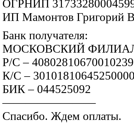
ОГРНИП 3173328000459
ИП Мамонтов Григорий 
Банк получателя:
МОСКОВСКИЙ ФИЛИАЛ
Р/С – 4080281067001023
К/С – 3010181064525000
БИК – 044525092
————————
Спасибо. Ждем оплаты.